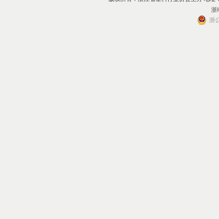
浙I
浙公