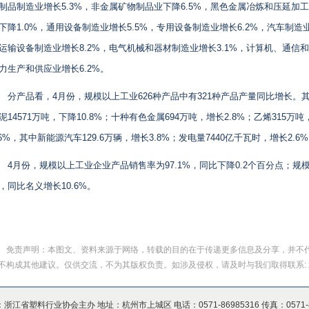
制品制造业增长5.3%，非金属矿物制品业下降6.5%，黑色金属冶炼和压延加工
下降1.0%，通用设备制造业增长5.5%，专用设备制造业增长6.2%，汽车制造
运输设备制造业增长8.2%，电气机械和器材制造业增长3.1%，计算机、通信和
力生产和供应业增长6.2%。
分产品看，4月份，规模以上工业626种产品中有321种产品产量同比增长。其中
泥14571万吨，下降10.8%；十种有色金属694万吨，增长2.8%；乙烯315万吨
.6%，其中新能源汽车129.6万辆，增长3.8%；发电量7440亿千瓦时，增长2.6
4月份，规模以上工业企业产品销售率为97.1%，同比下降0.2个百分点；规模
，同比名义增长10.6%。
免责声明：本图文、资料来源于网络，转载的目的在于传递更多信息及分享，并不
不构成其他建议。仅供交流，不为其版权负责。如涉及侵权，请及时与我们取得联系: zpia2
浙江省塑料行业协会主办 地址：杭州市上城区 电话：0571-86985316 传真：0571-86