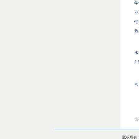
学
业
他
热
水
2
元
也
版权所有：