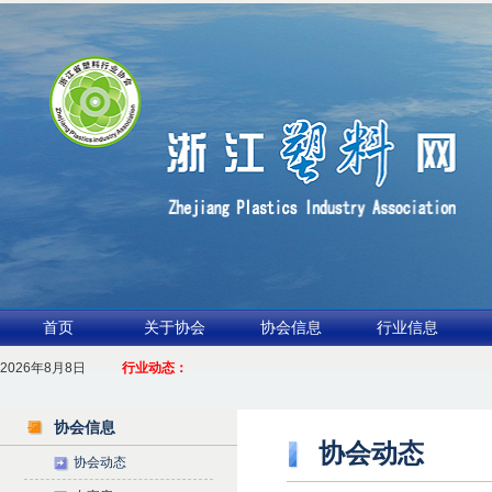
首页
关于协会
协会信息
行业信息
2026年8月8日
1.聚力产业链 共启新征程
行业动态：
2026浙江包装行业交流会暨功能膜材与涂布行业论坛（凹印行业交流会）进入倒计
协会信息
协会动态
协会动态