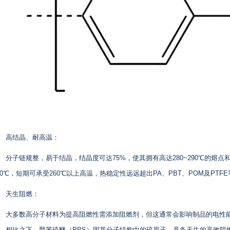
高结晶、耐高温：
分子链规整，易于结晶，结晶度可达75%，使其拥有高达280~290℃的熔点和
20℃，短期可承受260℃以上高温，热稳定性远远超出PA、PBT、POM及PT
天生阻燃：
大多数高分子材料为提高阻燃性需添加阻燃剂，但这通常会影响制品的电性
。相比之下，聚苯硫醚（PPS）因其分子结构中的硫原子，具备天生的高效阻燃