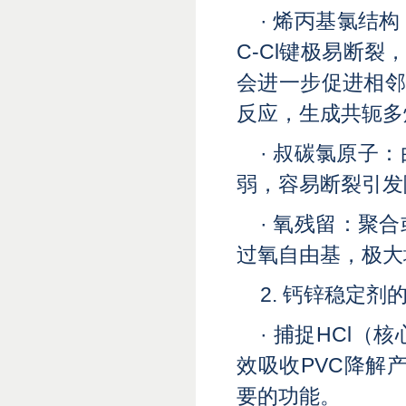
· 烯丙基氯结
C-Cl键极易断
会进一步促进相邻
反应，生成共轭多
· 叔碳氯原子
弱，容易断裂引发
· 氧残留：聚
过氧自由基，极大
2. 钙锌稳定
· 捕捉HCl
效吸收PVC降解
要的功能。