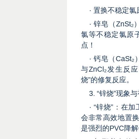
· 置换不稳定
· 锌皂（Zn
氯等不稳定氯原子
点！
· 钙皂（Ca
与ZnCl₂发生反
烧”的修复反应。
3. “锌烧”现
· “锌烧”：
会非常高效地置换
是强烈的PVC降