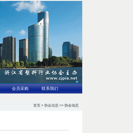
会员采购
联系我们
首页
>
协会信息
>> 协会动态
望突破680亿美元
3.国家标准全生物降解地膜示范应用推广与验证讨论会在新疆石河