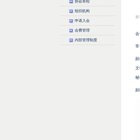
协会章程
组织机构
发布
申请入会
会费管理
会
内部管理制度
常
副
文
秘
副