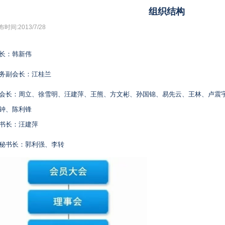
组织结构
时间:2013/7/28
长：韩新伟
务副会长：江桂兰
会长：周立、
徐雪明、
汪建萍、王熊、方文彬、
孙国锦、
易先云、王林、卢震
钟、
陈利锋
书长：汪建萍
秘书长：郭利强、李转