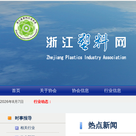
首页
关于协会
协会信息
行业信息
1.聚力产业链 共启新征程
2026年8月7日
行业动态：
2026浙江包装行业交流会暨功能膜材与涂布行业论坛（凹印行业交流会）进入倒计时
时事报导
热点新闻
相关行业