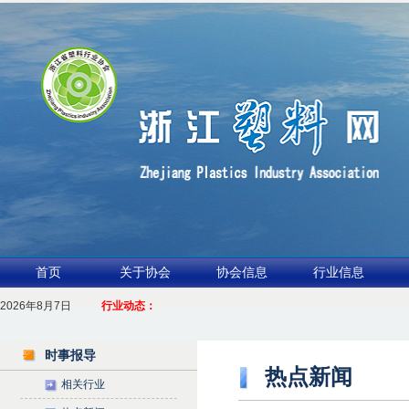
首页
关于协会
协会信息
行业信息
2026年8月7日
1.聚力产业链 共启新征程
行业动态：
2026浙江包装行业交流会暨功能膜材与涂布行业论坛（凹印行业交流会）进入倒计
时事报导
热点新闻
相关行业