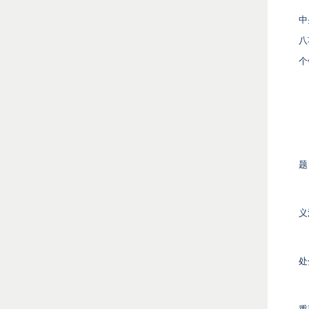
中
八
个
题
义
处