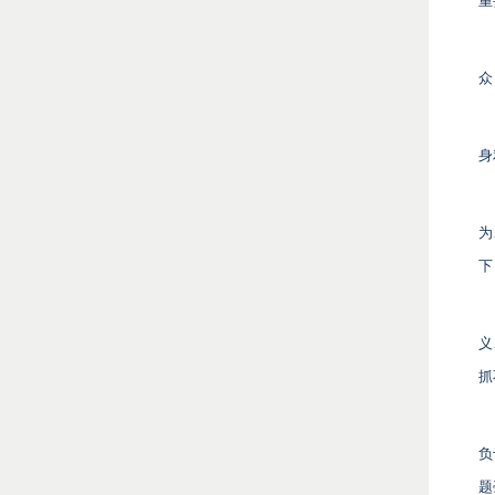
重
众
身
为
下
义
抓
负
题