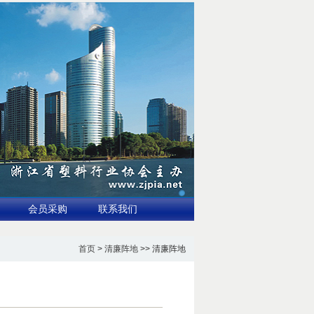
会员采购
联系我们
首页
>
清廉阵地
>> 清廉阵地
0亿美元
3.国家标准全生物降解地膜示范应用推广与验证讨论会在新疆石河子召开
4