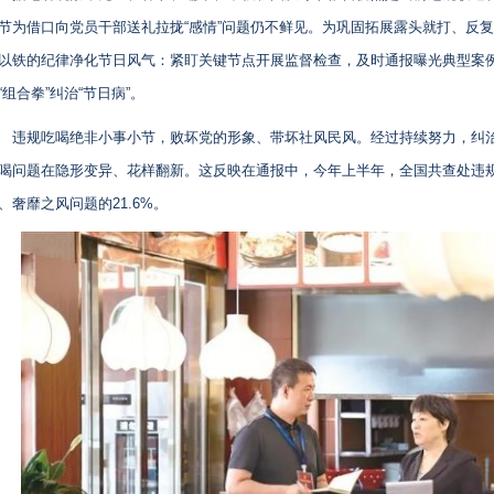
节为借口向党员干部送礼拉拢“感情”问题仍不鲜见。为巩固拓展露头就打、反
以铁的纪律净化节日风气：紧盯关键节点开展监督检查，及时通报曝光典型案
“组合拳”纠治“节日病”。
违规吃喝绝非小事小节，败坏党的形象、带坏社风民风。经过持续努力，纠
喝问题在隐形变异、花样翻新。这反映在通报中，今年上半年，全国共查处违规吃
、奢靡之风问题的21.6%。