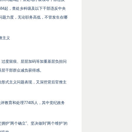
584起，查处乡科级及以下干部违反中央
神问题力度，无论职务高低，不管发生在哪
僚主义
、过度留痕、层层加码等加重基层负担问
基层干部群众减负获得感。
治形式主义问题表现，又深挖背后官僚主
批评教育和处理77405人，其中党纪政务
护“两个确立”、坚决做到“两个维护”的