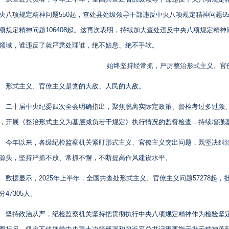
央八项规定精神问题550起，查处县处级领导干部违反中央八项规定精神问题6
项规定精神问题106408起。这再次表明，持续加大查处违反中央八项规定精
领域，谁违反了就严肃处理谁，绝不姑息、绝不手软。
始终坚持经常抓，严厉整治形式主义、官
形式主义、官僚主义是党的大敌、人民的大敌。
二十届中央纪委四次全会明确指出，聚焦脱离实际定政策、督检考过多过频
，开展《整治形式主义为基层减负若干规定》执行情况的监督检查，持续增强
今年以来，各级纪检监察机关紧盯形式主义、官僚主义突出问题，既坚决纠
源头，坚持严抓不放、常抓不懈，不断提高作风建设水平。
数据显示，2025年上半年，全国共查处形式主义、官僚主义问题57278起，
分47305人。
坚持政治从严，纪检监察机关坚持把贯彻执行中央八项规定精神作为检验坚定拥