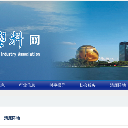
信息
行业信息
时事报导
协会服务
清廉阵地
（凹印行业交流会）进入倒计时
2.全球废旧塑料消解与再利用市场2026年有望突破68
清廉阵地