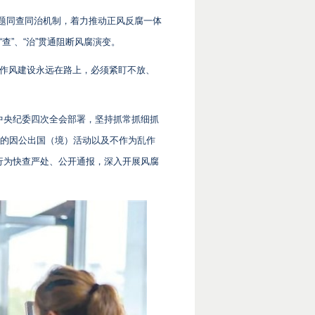
题同查同治机制，着力推动正风反腐一体
查”、“治”贯通阻断风腐演变。
示作风建设永远在路上，必须紧盯不放、
中央纪委四次全会部署，坚持抓常抓细抓
容的因公出国（境）活动以及不作为乱作
行为快查严处、公开通报，深入开展风腐
。