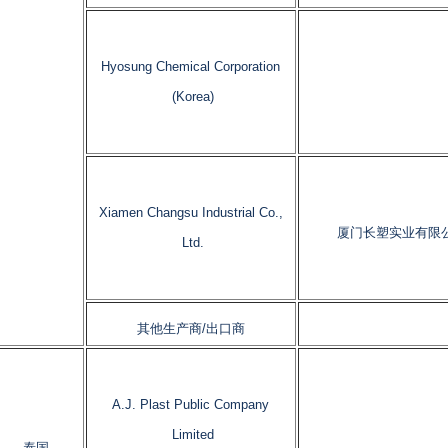
Hyosung Chemical Corporation
(Korea)
Xiamen Changsu Industrial Co.,
厦门长塑实业有限
Ltd.
其他生产商/出口商
A.J. Plast Public Company
Limited
泰国