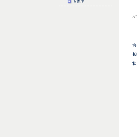
专家库
发布
协
长
状