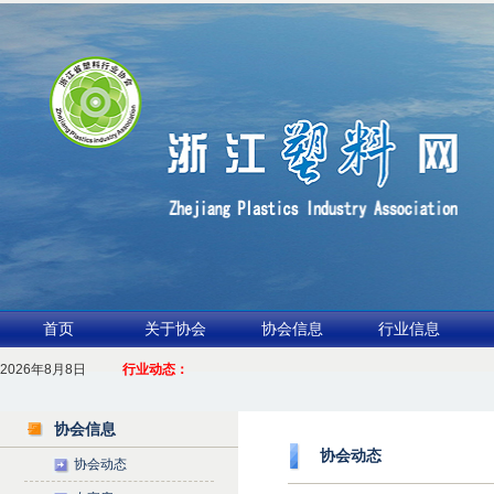
首页
关于协会
协会信息
行业信息
2026年8月8日
1.聚力产业链 共启新征程
行业动态：
2026浙江包装行业交流会暨功能膜材与涂布行业论坛（凹印行业交流会）进入倒计
协会信息
协会动态
协会动态